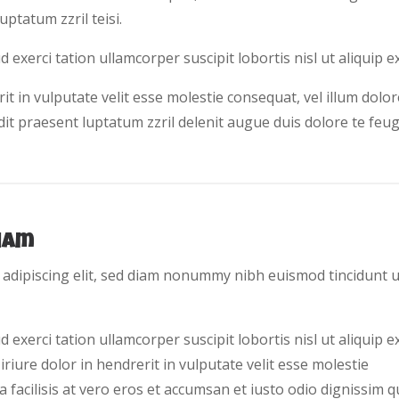
uptatum zzril teisi.
d exerci tation ullamcorper suscipit lobortis nisl ut aliqui
t in vulputate velit esse molestie consequat, vel illum dolore 
t praesent luptatum zzril delenit augue duis dolore te feugait
niam
 adipiscing elit, sed diam nonummy nibh euismod tincidunt u
exerci tation ullamcorper suscipit lobortis nisl ut aliquip e
ure dolor in hendrerit in vulputate velit esse molestie
a facilisis at vero eros et accumsan et iusto odio dignissim q