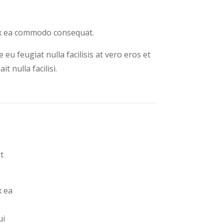
p ex ea commodo consequat.
eu feugiat nulla facilisis at vero eros et
 nulla facilisi.
t
x ea
ui