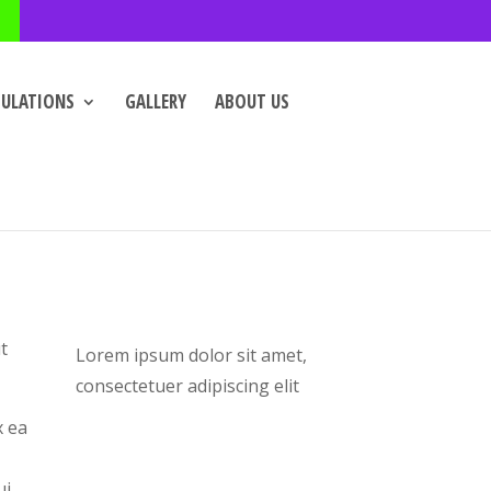
GULATIONS
GALLERY
ABOUT US
t
Lorem ipsum dolor sit amet,
consectetuer adipiscing elit
x ea
ui