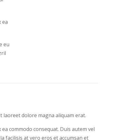
x ea
re eu
ril
t laoreet dolore magna aliquam erat.
p ex ea commodo consequat. Duis autem vel
la facilisis at vero eros et accumsan et