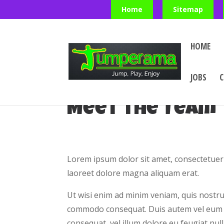
Home
Sitemap
HOME
JOBS
Meet the Team
Lorem ipsum dolor sit amet, consectetuer
laoreet dolore magna aliquam erat.
Ut wisi enim ad minim veniam, quis nostrud 
commodo consequat. Duis autem vel eum iri
consequat, vel illum dolore eu feugiat null