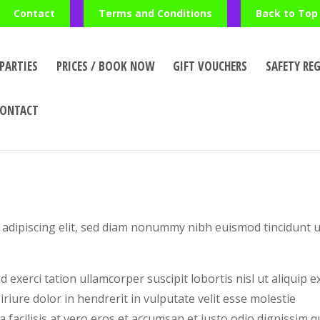
Contact
Terms and Conditions
Back to Top
PARTIES
PRICES / BOOK NOW
GIFT VOUCHERS
SAFETY RE
CONTACT
 adipiscing elit, sed diam nonummy nibh euismod tincidunt u
exerci tation ullamcorper suscipit lobortis nisl ut aliquip e
ure dolor in hendrerit in vulputate velit esse molestie
a facilisis at vero eros et accumsan et iusto odio dignissim q